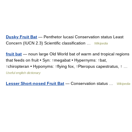
Dusky Fruit Bat
— Penthetor lucasi Conservation status Least
Concern (IUCN 2.3) Scientific classification …
Wikipedia
fruit bat
— noun large Old World bat of warm and tropical regions
that feeds on fruit • Syn: ↑megabat • Hypernyms: ↑bat,
↑chiropteran • Hyponyms: ↑flying fox, ↑Pteropus capestratus, ↑ …
Useful english dictionary
Lesser Short-nosed Fruit Bat
— Conservation status …
Wikipedia