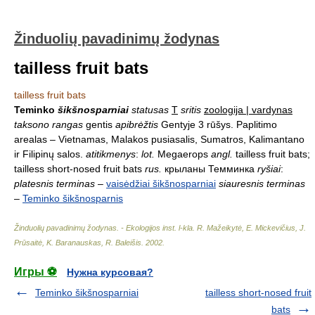
Žinduolių pavadinimų žodynas
tailless fruit bats
tailless fruit bats
Teminko
šikšnosparniai
statusas
T
sritis
zoologija | vardynas
taksono rangas
gentis
apibrėžtis
Gentyje 3 rūšys. Paplitimo
arealas – Vietnamas, Malakos pusiasalis, Sumatros, Kalimantano
ir Filipinų salos.
atitikmenys
:
lot.
Megaerops
angl.
tailless fruit bats;
tailless short-nosed fruit bats
rus.
крыланы Темминка
ryšiai
:
platesnis terminas
–
vaisėdžiai šikšnosparniai
siauresnis terminas
–
Teminko šikšnosparnis
Žinduolių pavadinimų žodynas. - Ekologijos inst. l-kla
.
R. Mažeikytė, E. Mickevičius, J.
Prūsaitė, K. Baranauskas, R. Baleišis
.
2002
.
Игры ⚽
Нужна курсовая?
Teminko šikšnosparniai
tailless short-nosed fruit
bats