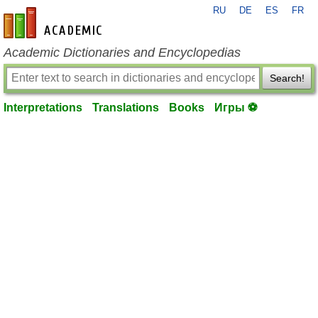
RU
DE
ES
FR
en-academic.com
Academic Dictionaries and Encyclopedias
Search!
Interpretations
Translations
Books
Игры ⚽