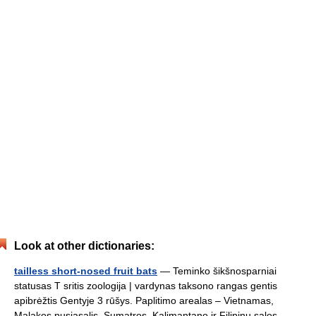
Look at other dictionaries:
tailless short-nosed fruit bats
— Teminko šikšnosparniai
statusas T sritis zoologija | vardynas taksono rangas gentis
apibrėžtis Gentyje 3 rūšys. Paplitimo arealas – Vietnamas,
Malakos pusiasalis, Sumatros, Kalimantano ir Filipinų salos.