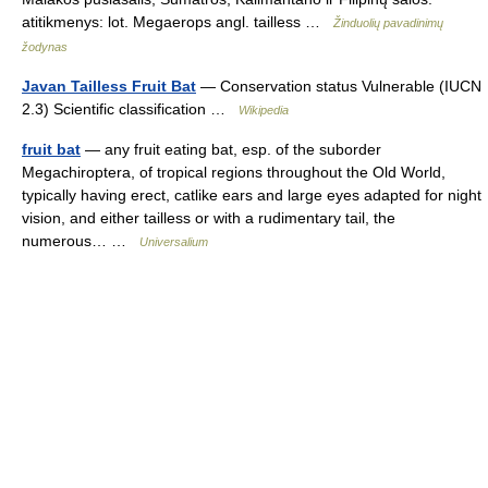
atitikmenys: lot. Megaerops angl. tailless …
Žinduolių pavadinimų
žodynas
Javan Tailless Fruit Bat
— Conservation status Vulnerable (IUCN
2.3) Scientific classification …
Wikipedia
fruit bat
— any fruit eating bat, esp. of the suborder
Megachiroptera, of tropical regions throughout the Old World,
typically having erect, catlike ears and large eyes adapted for night
vision, and either tailless or with a rudimentary tail, the
numerous… …
Universalium